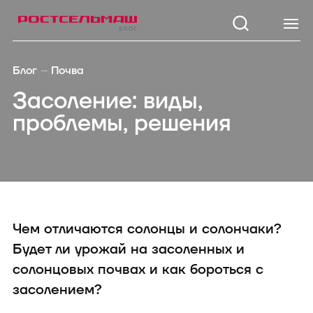
Каталог
Модел
Блог
Почва
Зерноуборочные
TUKAN 1
Засоление: виды,
комбайны
KOLIBRI 3
проблемы, решения
Тракторы
Кормоуборочные
STRIGE 2
комбайны
3200
Самоходные косилки
TUKAN M
Кормозаготовительная
1260/1270
техника
Посевная техника
KOLIBRI 
Почвообрабатывающая
Чем отличаются солонцы и солончаки?
техника
SAPSUN 
Опрыскиватели
Будет ли урожай на засоленных и
Внесение удобрений
солонцовых почвах и как бороться с
Зерноперерабатывающая
техника
засолением?
Дорожно-коммунальная