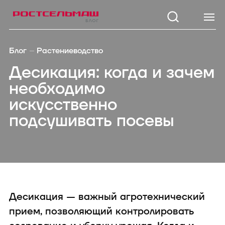
Каталог
Модел
Блог
Растениеводство
Зерноуборочные
TUKAN 1
Десикация: когда и зачем
комбайны
KOLIBRI 3
необходимо
Тракторы
Кормоуборочные
STRIGE 2
искусственно
комбайны
3200
подсушивать посевы
Самоходные косилки
TUKAN M
Кормозаготовительная
1260/1270
техника
Посевная техника
KOLIBRI 
Почвообрабатывающая
техника
SAPSUN 
Опрыскиватели
Внесение удобрений
Десикация — важный агротехнический
Зерноперерабатывающая
техника
прием, позволяющий контролировать
Дорожно-коммунальная