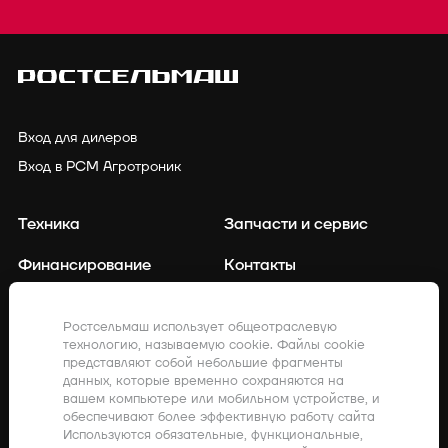
Вход для дилеров
Вход в РСМ Агротроник
Техника
Запчасти и сервис
Финансирование
Контакты
Точное земледелие
Клиенты о нас
Ростсельмаш использует общеотраслевую
технологию, называемую cookie. Файлы cookie
Закупки
Акции
представляют собой небольшие фрагменты
данных, которые временно сохраняются на
Компания
Дилерам
вашем компьютере или мобильном устройстве, и
обеспечивают более эффективную работу сайта
Заявка на сервис
Используются обязательные, функциональные,