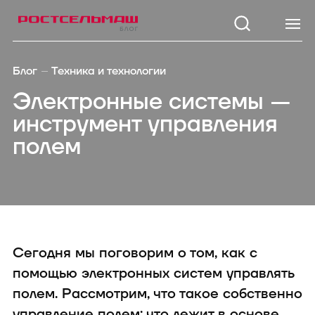
Каталог
Модел
Блог
Техника и технологии
Зерноуборочные
TUKAN 1
Электронные системы —
комбайны
KOLIBRI 3
инструмент управления
Тракторы
Кормоуборочные
STRIGE 2
полем
комбайны
3200
Самоходные косилки
TUKAN M
Кормозаготовительная
1260/1270
техника
Посевная техника
KOLIBRI 
Почвообрабатывающая
техника
SAPSUN 
Опрыскиватели
Сегодня мы поговорим о том, как с
Внесение удобрений
помощью электронных систем управлять
Зерноперерабатывающая
техника
полем. Рассмотрим, что такое собственно
Дорожно-коммунальная
управление полем; что лежит в основе