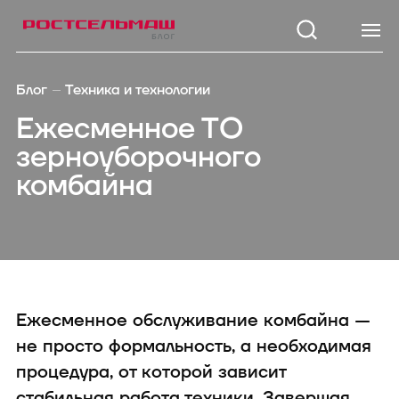
Каталог
Модел
Блог
Техника и технологии
Зерноуборочные
TUKAN 1
Ежесменное ТО
комбайны
KOLIBRI 3
зерноуборочного
Тракторы
Кормоуборочные
STRIGE 2
комбайна
комбайны
3200
Самоходные косилки
TUKAN M
Кормозаготовительная
1260/1270
техника
Посевная техника
KOLIBRI 
Почвообрабатывающая
техника
SAPSUN 
Опрыскиватели
Ежесменное обслуживание комбайна —
Внесение удобрений
не просто формальность
, а
необходимая
Зерноперерабатывающая
техника
процедура
, от которой зависит
Дорожно-коммунальная
стабильная работа техники
. Завершая