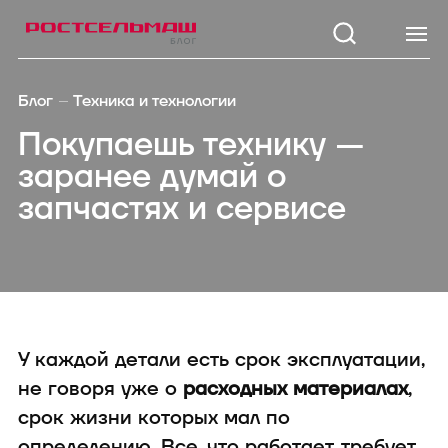
Каталог
Модел
Блог
Техника и технологии
Зерноуборочные
TUKAN 1
Покупаешь технику —
комбайны
KOLIBRI 3
заранее думай о
Тракторы
Кормоуборочные
STRIGE 2
запчастях и сервисе
комбайны
3200
Самоходные косилки
TUKAN M
Кормозаготовительная
1260/1270
техника
Посевная техника
KOLIBRI 
Почвообрабатывающая
техника
SAPSUN 
Опрыскиватели
У каждой детали есть срок эксплуатации,
Внесение удобрений
не говоря уже о
расходных материалах
,
Зерноперерабатывающая
техника
срок жизни которых мал по
Дорожно-коммунальная
определению. Все, что работает, требует