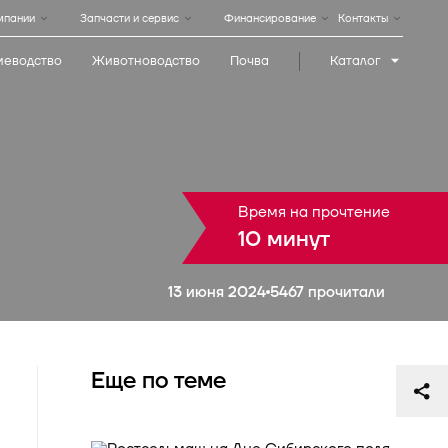
мпании
Запчасти и сервис
Финансирование
Контакты
иеводство
Животноводство
Почва
Каталог
I
Медиабанк
ь
ация
Фирменный магазин
Дилеры в
а
Ростовской области
Время на прочтение
ООО Югагромаш
10 минут
346880, Ростовская обл.,
Батайск, ул. 60 лет
Победы, 42
13 июня 2024
5467 прочитали
+7 (863) 210-0-205
yugagromash@mail.ru
Еще по теме
ООО Группа Техноком
Ростовская область,