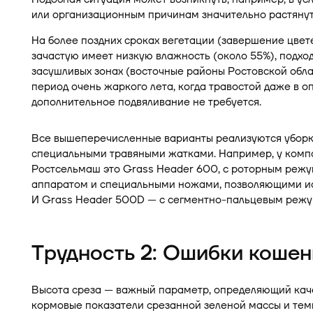
или организационным причинам значительно растянут
На более поздних сроках вегетации (завершение цвет
зачастую имеет низкую влажность (около 55%), подхо
засушливых зонах (восточные районы Ростовской облас
период очень жаркого лета, когда травостой даже в 
дополнительное подвяливание не требуется.
Все вышеперечисленные варианты реализуются убор
специальными травяными жатками. Например, у комп
Ростсельмаш это Grass Header 600, с роторным реж
аппаратом и специальными ножами, позволяющими ис
И Grass Header 500D — с сегментно-пальцевым реж
Трудность 2: Ошибки кошен
Высота среза — важный параметр, определяющий каче
кормовые показатели срезанной зеленой массы и тем