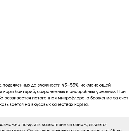
конфигуратор сельхозтехники
В калькулятор автовождения
х, подвяленных до влажности 45–55%, исключающей
х корм бактерий, сохраненных в анаэробных условиях. При
або развивается патогенная микрофлора, а брожение за счет
казывается на вкусовых качествах корма.
возможно получить качественный сенаж, является
еной массе. Он должен находиться в диапазоне от 45 до