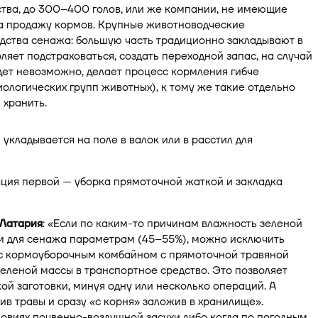
ства, до 300–400 голов, или же компании, не имеющие
на продажу кормов. Крупные животноводческие
дства сенажа: большую часть традиционно закладывают в
ляет подстраховаться, создать переходной запас, на случай
дет невозможно, делает процесс кормления гибче
ологических групп животных), к тому же такие отдельно
 хранить.
укладывается на поле в валок или в расстил для
риация первой — уборка прямоточной жаткой и закладка
Латария
: «Если по каким-то причинам влажность зеленой
м для сенажа параметрам (45–55%), можно исключить
ос кормоуборочным комбайном с прямоточной травяной
еленой массы в транспортное средство. Это позволяет
ой заготовки, минуя одну или несколько операций. А
ив травы и сразу «с корня» заложив в хранилище».
ловиях почвенно-воздушной засухи либо когда по погодным