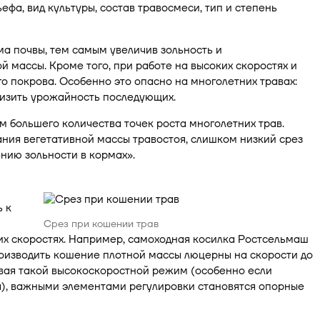
фа, вид культуры, состав травосмеси, тип и степень
ма почвы, тем самым увеличив зольность и
массы. Кроме того, при работе на высоких скоростях и
о покрова. Особенно это опасно на многолетних травах:
низить урожайность последующих.
м большего количества точек роста многолетних трав.
ния вегетативной массы травостоя, слишком низкий срез
нию зольности в кормах».
 к
Срез при кошении трав
их скоростях. Например, самоходная косилка Ростсельмаш
оизводить кошение плотной массы люцерны на скорости до
тывая такой высокоскоростной режим (особенно если
а), важными элементами регулировки становятся опорные