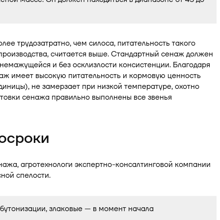
олее трудозатратно, чем силоса, питательность такого
 производства, считается выше. Стандартный сенаж должен
а, немажущейся и без осклизлости консистенции. Благодаря
аж имеет высокую питательность и кормовую ценность
единицы), не замерзает при низкой температуре, охотно
отовки сенажа правильно выполнены все звенья
росроки
нажа, агротехнологи экспертно-консалтинговой компании
ной спелости.
 бутонизации, злаковые — в момент начала