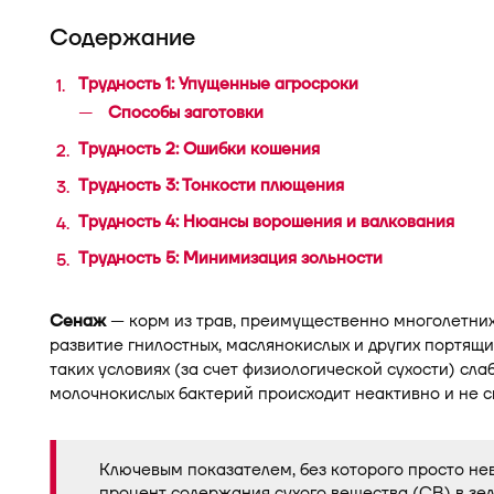
Содержание
Трудность 1: Упущенные агросроки
Способы заготовки
Трудность 2: Ошибки кошения
Трудность 3: Тонкости плющения
В 
Трудность 4: Нюансы ворошения и валкования
Трудность 5: Минимизация зольности
Сенаж
— корм из трав, преимущественно многолетни
развитие гнилостных, маслянокислых и других портящи
таких условиях (за счет физиологической сухости) сл
молочнокислых бактерий происходит неактивно и не с
Ключевым показателем, без которого просто не
процент содержания сухого вещества (СВ) в зел