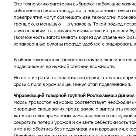
Эту технологию заготовки выбирают небольшие хозяй
собственного животноводства, а нацеленные только 
предприятия могут совмещать две технологии произво
траншею, а меньшую — в упаковку. Такой подход позво
если по каким-то причинам кормление из траншеи бу
(возможность заготавливать корма для отдельных физи
запакованные рулоны гораздо удобнее складировать и
В обеих технологиях травостой сначала скашивается и 
подвяливания до нужной степени влажности.
Но есть и третья технология заготовки, а точнее, ва
сразу с поля в хранилище, минуя этап подвяливания.
Управляющий товарной группой Ростсельмаш
Даниел 
массы травостоя на корню соответствует необходимы
операцию скашивания трав в валок, а выполнить пок
жаткой с одновременным измельчением и погрузкой з
сократить потери урожая и снизить себестоимость так
именно: обойтись без подвяливания и ворошения, скос
Подобная ситуация может возникнуть, например, в ус