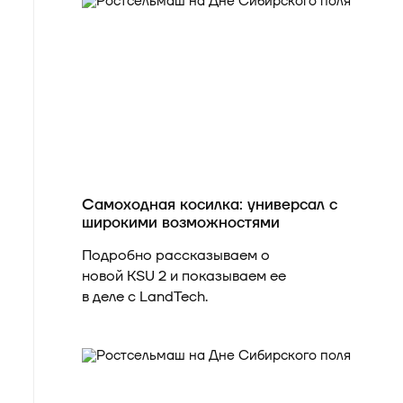
Аксайский р-н, х.
Маяковского, ул.
Заводская, 2Г
8-938-109-04-69
info@technocom-ug.ru
Где купить
Самоходная косилка: универсал с
широкими возможностями
Подробно рассказываем о
новой KSU 2 и показываем ее
в деле с LandTech.