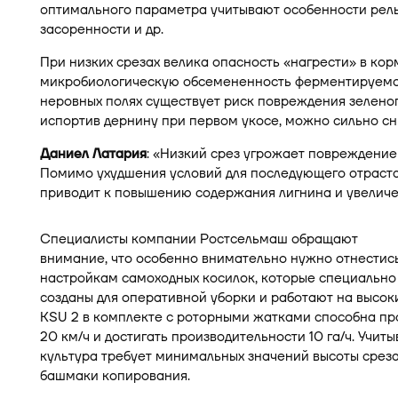
оптимального параметра учитывают особенности релье
засоренности и др.
При низких срезах велика опасность «нагрести» в кор
микробиологическую обсемененность ферментируемой 
неровных полях существует риск повреждения зеленог
испортив дернину при первом укосе, можно сильно с
Даниел Латария
: «Низкий срез угрожает повреждение
Помимо ухудшения условий для последующего отраста
приводит к повышению содержания лигнина и увеличе
Специалисты компании Ростсельмаш обращают
внимание, что особенно внимательно нужно отнестись
настройкам самоходных косилок, которые специально
созданы для оперативной уборки и работают на высок
KSU 2 в комплекте с роторными жатками способна пр
20 км/ч и достигать производительности 10 га/ч. Учи
культура требует минимальных значений высоты срез
башмаки копирования.