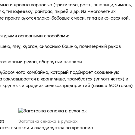
мые и яровые зерновые (тритикале, рожь, пшеницу, ячмень,
к, тимофеевку, райграс, пырей и др. Из многолетних
кже практикуются злако-бобовые смеси, типа вико-овсяной,
ся двумя основными способами:
шею, яму, курган, силосную башню, полимерный рукав
ссованный рулон, обернутый пленкой.
оуборочного комбайна, который подбирает скошенную
а закладывается в хранилище, трамбуется (уплотняется) и
я крупных и средних сельхозпредприятий (свыше 600 голов)
ез
Заготовка сенажа в рулонах
ется пленкой и складируется на хранение.