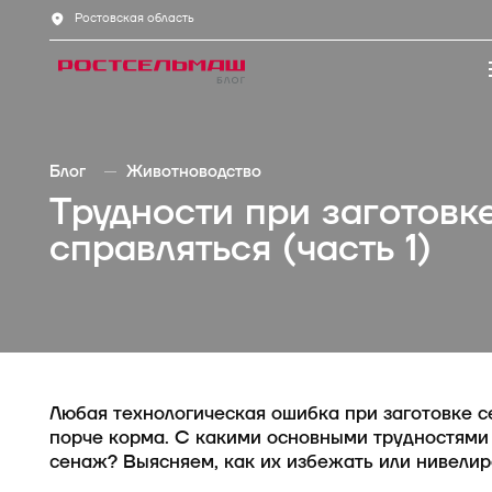
Ростовская область
О компании
Запчасти и сервис
Финансирование
Контакты
О Ростсельмаш
Оригинальные запчасти и сервис
Контакты компании
Контакты компании
Вопрос-от
Новости
Заявка на ремонт
Книга рек
Каталог
Мо
Блог
Животноводство
Клиенты о нас
Проверка оригинальности деталей
Календарь
Трудности при заготовк
Зерноуборочные комбайны
TUK
Тракторы
справляться (часть 1)
Кормоуборочные комбайны
KOL
Самоходные косилки
Кормозаготовительная техника
STR
Посевная техника
Почвообрабатывающая техника
TUK
Опрыскиватели
Внесение удобрений
KOL
Зерноперерабатывающая
техника
Любая технологическая ошибка при заготовке 
Дорожно-коммунальная техника
SAP
порче корма. С какими основными трудностями 
сенаж? Выясняем, как их избежать или нивелир