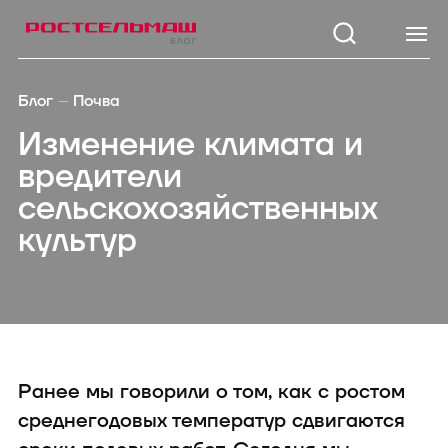
Каталог
Модел
Блог
Почва
Зерноуборочные
TUKAN 1
Изменение климата и
комбайны
KOLIBRI 3
вредители
Тракторы
Кормоуборочные
STRIGE 2
сельскохозяйственных
комбайны
3200
культур
Самоходные косилки
TUKAN M
Кормозаготовительная
1260/1270
техника
Посевная техника
KOLIBRI 
Почвообрабатывающая
техника
SAPSUN 
Опрыскиватели
Внесение удобрений
Ранее мы говорили о том, как с ростом
Зерноперерабатывающая
техника
среднегодовых температур сдвигаются
Дорожно-коммунальная