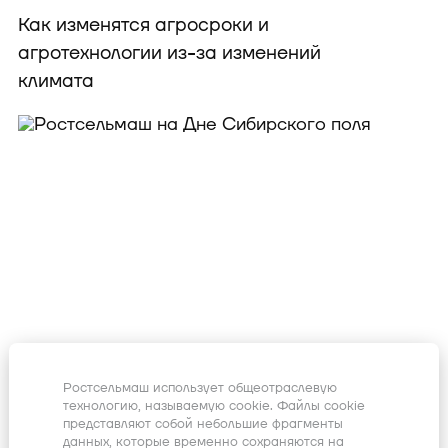
Как изменятся агросроки и
агротехнологии из-за изменений
климата
Ростсельмаш использует общеотраслевую
технологию, называемую cookie. Файлы cookie
Грамотный севооборот — залог
представляют собой небольшие фрагменты
плодородия и высокого урожая
данных, которые временно сохраняются на