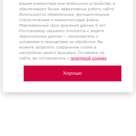
вашем компьютере или мобильном устройстве, и
обеспечивают более эффективную работу сайта
Продуманный севооборот
Используются обязательные, функциональные,
необходим для увеличения
статистические и маркетинговые файлы
Максимальный срок хранения данных 5 лет.
рентабельности хозяйства и
Ростсельмаш серьезно относится к защите
персональных данных — ознакомьтесь с
грамотного использования
условиями и принципами их обработки. Вы
почвенного ресурса.
можете запретить сохранение cookie в
настройках своего браузера. Оставаясь на
сайте, вы соглашаетесь c
политикой cookies
.
Хорошо