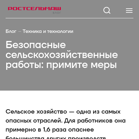
Каталог
Модел
Блог
Техника и технологии
Зерноуборочные
TUKAN 1
Безопасные
комбайны
KOLIBRI 3
сельскохозяйственные
Тракторы
Кормоуборочные
STRIGE 2
работы: примите меры
комбайны
3200
Самоходные косилки
TUKAN M
Кормозаготовительная
1260/1270
техника
Посевная техника
KOLIBRI 
Почвообрабатывающая
техника
SAPSUN 
Опрыскиватели
Сельское хозяйство — одна из самых
Внесение удобрений
опасных отраслей. Для работников она
Зерноперерабатывающая
техника
примерно в 1,6 раза опаснее
Дорожно-коммунальная
большинства других производств.