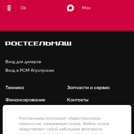
Ok
Max
Вход для дилеров
Вход в РСМ Агротроник
Техника
Запчасти и сервис
Финансирование
Контакты
Точное земледелие
Клиенты о нас
Ростсельмаш использует общеотраслевую
технологию, называемую cookie. Файлы cookie
Закупки
Акции
представляют собой небольшие фрагменты