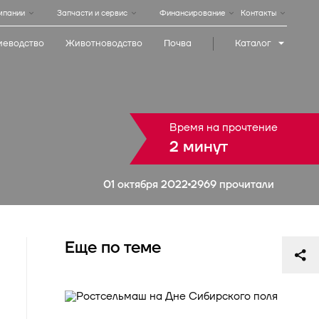
мпании
Запчасти и сервис
Финансирование
Контакты
иеводство
Животноводство
Почва
Каталог
I
Медиабанк
ь
ация
Фирменный магазин
Дилеры в
а
Ростовской области
Время на прочтение
2 минут
ООО Югагромаш
346880, Ростовская обл.,
01 октября 2022
2969 прочитали
Батайск, ул. 60 лет
Победы, 42
+7 (863) 210-0-205
yugagromash@mail.ru
Еще по теме
ООО Группа Техноком
Ростовская область,