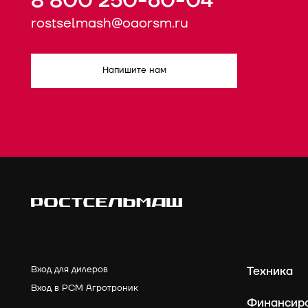
8 800 250-60-04
rostselmash@oaorsm.ru
Напишите нам
Вход для дилеров
Техника
Вход в РСМ Агротроник
Финансир