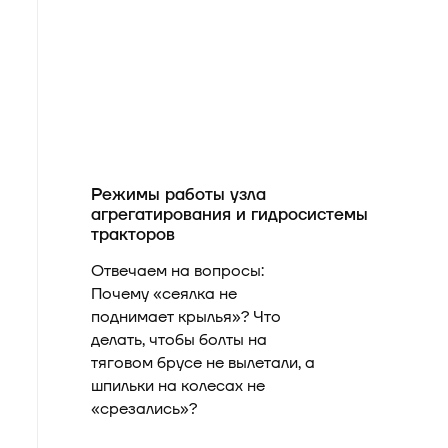
Аксайский р-н, х.
Маяковского, ул.
Заводская, 2Г
8-938-109-04-69
info@technocom-ug.ru
Где купить
Режимы работы узла
агрегатирования и гидросистемы
тракторов
Отвечаем на вопросы:
Почему «сеялка не
поднимает крылья»? Что
делать, чтобы болты на
тяговом брусе не вылетали, а
шпильки на колесах не
«срезались»?