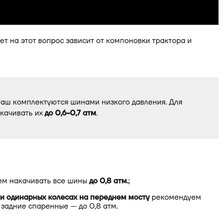
т на этот вопрос зависит от компоновки трактора и
конфигуратор сельхозтехники
В калькулятор автовождения
ш комплектуются шинами низкого давления. Для
акачивать их
до 0,6-0,7 атм
.
м накачивать все шины
до 0,8 атм.
;
 и одинарных колесах на переднем мосту
рекомендуем
 задние спаренные — до 0,8 атм.