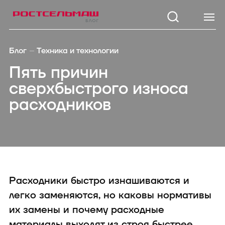
Каталог
Модел
Блог
Техника и технологии
Зерноуборочные
TUKAN 1
Пять причин
комбайны
KOLIBRI 3
сверхбыстрого износа
Тракторы
Кормоуборочные
STRIGE 2
расходников
комбайны
3200
Самоходные косилки
TUKAN M
Кормозаготовительная
1260/1270
техника
Посевная техника
KOLIBRI 
Почвообрабатывающая
техника
SAPSUN 
Опрыскиватели
Расходники быстро изнашиваются и
Внесение удобрений
легко заменяются, но каковы нормативы
Зерноперерабатывающая
техника
их замены и почему расходные
Дорожно-коммунальная
материалы выходят из строя быстрее