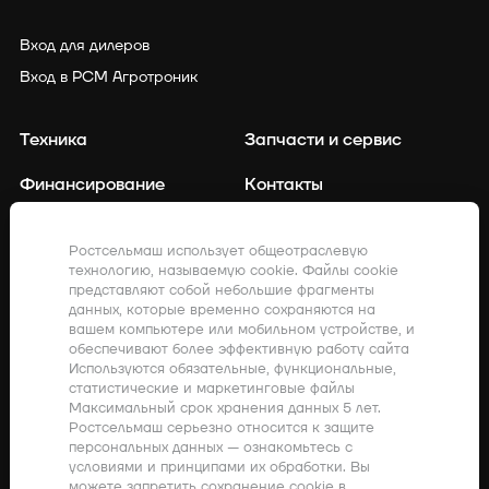
Вход для дилеров
Вход в РСМ Агротроник
Техника
Запчасти и сервис
Финансирование
Контакты
Точное земледелие
Клиенты о нас
Ростсельмаш использует общеотраслевую
технологию, называемую cookie. Файлы cookie
Закупки
Акции
представляют собой небольшие фрагменты
данных, которые временно сохраняются на
Компания
Дилерам
вашем компьютере или мобильном устройстве, и
обеспечивают более эффективную работу сайта
Заявка на сервис
Используются обязательные, функциональные,
статистические и маркетинговые файлы
Максимальный срок хранения данных 5 лет.
Ростсельмаш серьезно относится к защите
г. Ростов-на-Дону,
персональных данных — ознакомьтесь с
ул. Менжинского, 2
условиями и принципами их обработки. Вы
можете запретить сохранение cookie в